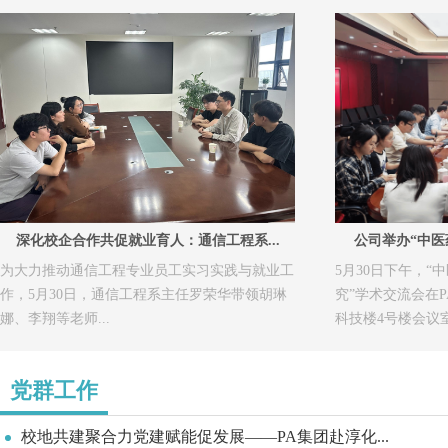
深化校企合作共促就业育人：通信工程系...
公司举办“中医
为大力推动通信工程专业员工实习实践与就业工
5月30日下午，
作，5月30日，通信工程系主任罗荣华带领胡琳
究”学术交流会在
娜、李翔等老师...
科技楼4号楼会议室.
党群工作
校地共建聚合力党建赋能促发展——PA集团赴淳化...