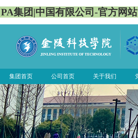
PA集团|中国有限公司-官方网站
集团首页
公司首页
关于我们